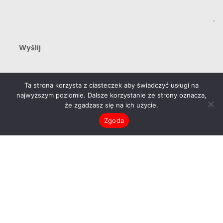
REWIR TWÓRCZY
Ta strona korzysta z ciasteczek aby świadczyć usługi na
najwyższym poziomie. Dalsze korzystanie ze strony oznacza,
Adres:
że zgadzasz się na ich użycie.
CAL Rewir Twórczy, ul. Swojczycka 118
Zgoda
51-502, Wrocław
Telefon:
535 093 753
(w godz. 10:30 – 19:00)
E-mail:
rewirtworczy@gmail.com