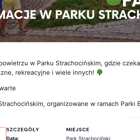
wietrzu w Parku Strachocińskim, gdzie czekaj
zne, rekreacyjne i wiele innych!
warte
 Strachocińskim, organizowane w ramach Parki 
SZCZEGÓŁY
MIEJSCE
Data:
Park Strachociński