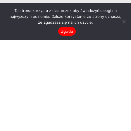
d
Ta strona korzysta z ciasteczek aby świadczyć usługi na
o
najwyższym poziomie. Dalsze korzystanie ze strony oznacza,
że zgadzasz się na ich użycie.
k
Zgoda
a
REWIR TWÓRCZY
c
Adres:
h
CAL Rewir Twórczy, ul. Swojczycka 118
51-502, Wrocław
Telefon:
535 093 753
(w godz. 10:30 – 19:00)
E-mail:
rewirtworczy@gmail.com