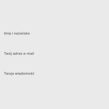
z
u
k
i
Imię i nazwisko
w
a
Twój adres e-mail
n
i
Twoja wiadomość
u
i
w
i